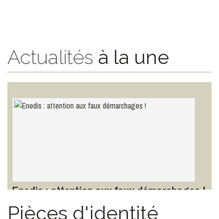
Actualités
à la une
Le plan canicule
Toutes les infos ici
LIRE LA SUITE
TOUTES LES ACTUALITÉS
Enedis : attention aux faux démarchages !
Toutes les infos ici
Pièces d'identité