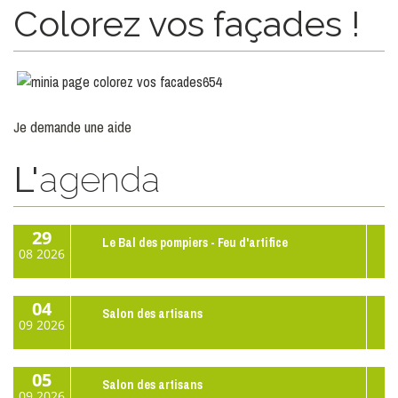
Colorez vos façades !
Je demande une aide
L'
agenda
29
Le Bal des pompiers - Feu d'artifice
08
2026
04
Salon des artisans
09
2026
05
Salon des artisans
09
2026