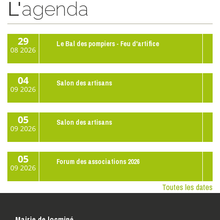
L'
agenda
29
Le Bal des pompiers - Feu d'artifice
08
2026
04
Salon des artisans
09
2026
05
Salon des artisans
09
2026
05
Forum des associations 2026
09
2026
Toutes les dates
Mairie de locminé