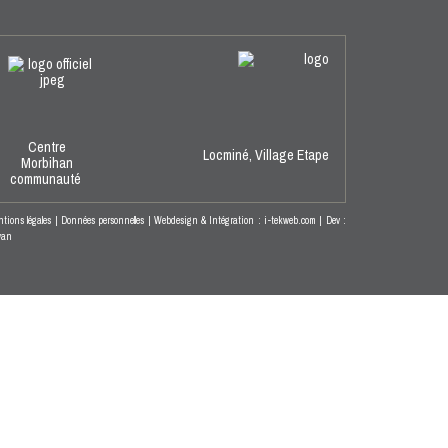
Centre
Locminé,
Village Etape
Morbihan
communauté
tions légales
|
Données personnelles
|
Webdesign & Intégration : i-tekweb.com
|
Dev :
wan