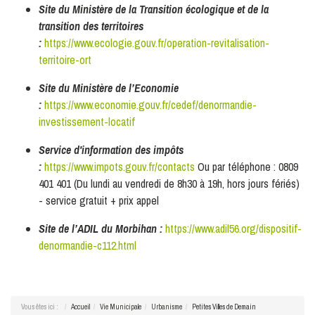
Site du Ministère de la Transition écologique et de la
transition des territoires
:
https://www.ecologie.gouv.fr/operation-revitalisation-
territoire-ort
Site du Ministère de l’Economie
:
https://www.economie.gouv.fr/cedef/denormandie-
investissement-locatif
Service d'information des impôts
:
https://www.impots.gouv.fr/contacts
Ou par téléphone : 0809
401 401 (Du lundi au vendredi de 8h30 à 19h, hors jours fériés)
- service gratuit + prix appel
Site de l’ADIL du Morbihan :
https://www.adil56.org/dispositif-
denormandie-c112.html
Vous êtes ici :
Accueil
Vie Municipale
Urbanisme
Petites Villes de Demain