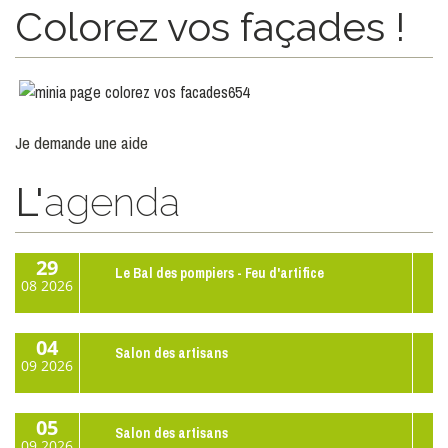
Colorez vos façades !
Je demande une aide
L'
agenda
29
Le Bal des pompiers - Feu d'artifice
08
2026
04
Salon des artisans
09
2026
05
Salon des artisans
09
2026