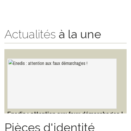
Actualités
à la une
Le plan canicule
Toutes les infos ici
LIRE LA SUITE
TOUTES LES ACTUALITÉS
Enedis : attention aux faux démarchages !
Toutes les infos ici
Pièces d'identité