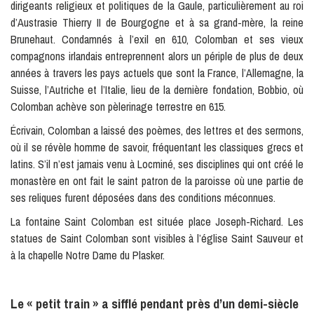
dirigeants religieux et politiques de la Gaule, particulièrement au roi
d’Austrasie Thierry II de Bourgogne et à sa grand-mère, la reine
Brunehaut. Condamnés à l’exil en 610, Colomban et ses vieux
compagnons irlandais entreprennent alors un périple de plus de deux
années à travers les pays actuels que sont la France, l’Allemagne, la
Suisse, l’Autriche et l’Italie, lieu de la dernière fondation, Bobbio, où
Colomban achève son pèlerinage terrestre en 615.
Écrivain, Colomban a laissé des poèmes, des lettres et des sermons,
où il se révèle homme de savoir, fréquentant les classiques grecs et
latins. S’il n’est jamais venu à Locminé, ses disciplines qui ont créé le
monastère en ont fait le saint patron de la paroisse où une partie de
ses reliques furent déposées dans des conditions méconnues.
La fontaine Saint Colomban est située place Joseph-Richard. Les
statues de Saint Colomban sont visibles à l’église Saint Sauveur et
à la chapelle Notre Dame du Plasker.
Le « petit train » a sifflé pendant près d’un demi-siècle