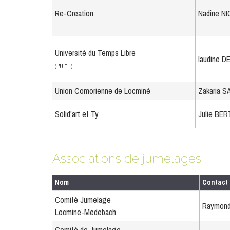
Re-Creation
Nadine N
Université du Temps Libre
laudine 
(L'U.T.L)
Union Comorienne de Locminé
Zakaria S
Solid'art et Ty
Julie BE
Associations de jumelages
Nom
Contact
Comité Jumelage
Raymond
Locmine-Medebach