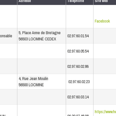
Adresse
Téléphone
Site web
Facebook
5, Place Anne de Bretagne
ponsable
02.97.60.01.54
56503 LOCMINÉ CEDEX
02.97.60.05.54
02.97.60.02.86
4, Rue Jean Moulin
02.97.60.02.23
56500 LOCMINE
02.97.60.03.14
https://www.h