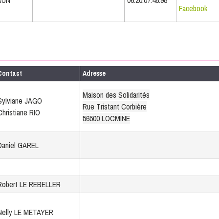
DRUN
06.20.07.48.98
Facebook
Contact
Adresse
Maison des Solidarités
Sylviane JAGO
Rue Tristant Corbière
Christiane RIO
56500 LOCMINE
Daniel GAREL
Robert LE REBELLER
Nelly LE METAYER