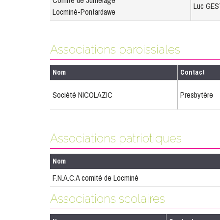
Comité de Jumelage
Luc GES
Locminé-Pontardawe
Associations paroissiales
Nom
Contact
Société NICOLAZIC
Presbytère
Associations patriotiques
Nom
F.N.A.C.A comité de Locminé
Associations scolaires