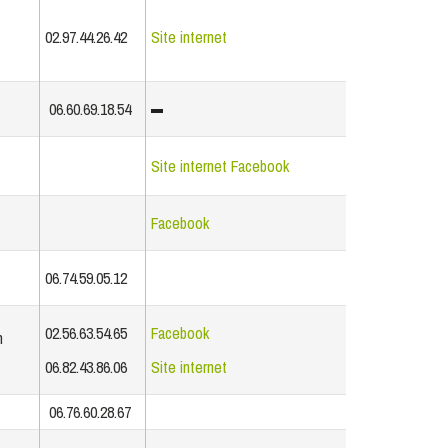
02.97.44.26.42
Site internet
06.60.69.18.54
Site internet
Facebook
Facebook
06.74.59.05.12
02.56.63.54.65
Facebook
n
06.82.43.86.06
Site internet
06.76.60.28.67