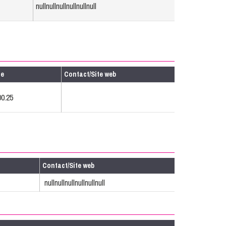
nullnullnullnullnullnull
ne
Contact/Site web
00.25
Contact/Site web
nullnullnullnullnullnull