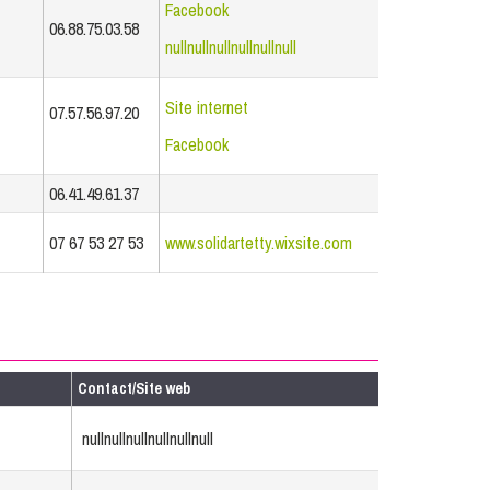
Facebook
06.88.75.03.58
nullnullnullnullnullnull
Site internet
07.57.56.97.20
Facebook
06.41.49.61.37
07 67 53 27 53
www.solidartetty.wixsite.com
Contact/Site web
nullnullnullnullnullnull