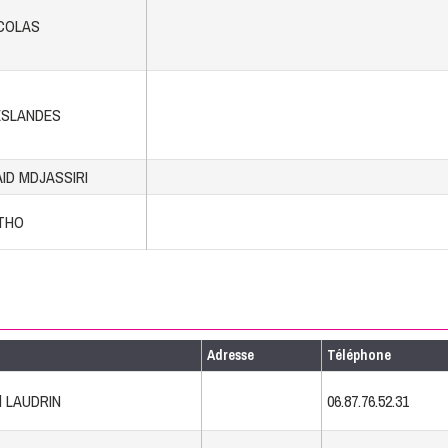
ICOLAS
DESLANDES
AID MDJASSIRI
RTHO
Adresse
Téléphone
 LAUDRIN
06.87.76.52.31