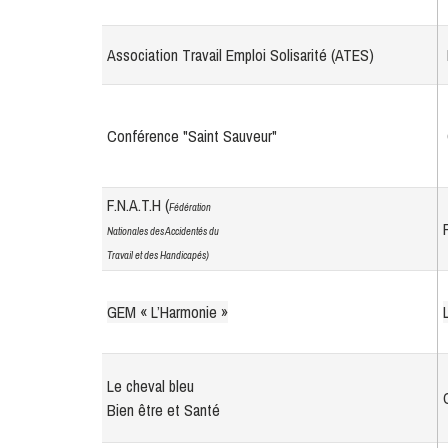
Association Travail Emploi Solisarité (ATES)
Conférence "Saint Sauveur"
F.N.A.T.H (
Fédération
Nationales des Accidentés du
Travail et des Handicapés)
GEM « L’Harmonie »
Le cheval bleu
Bien être et Santé