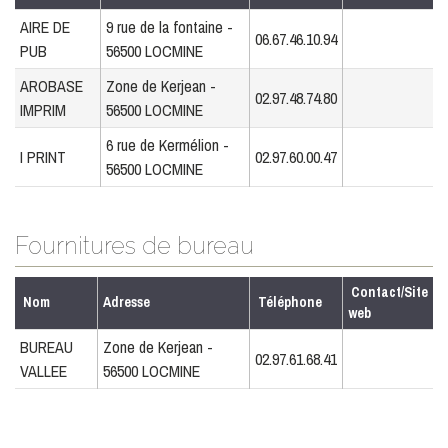
AIRE DE
9 rue de la fontaine -
06.67.46.10.94
PUB
56500 LOCMINE
AROBASE
Zone de Kerjean -
02.97.48.74.80
IMPRIM
56500 LOCMINE
6 rue de Kermélion -
I PRINT
02.97.60.00.47
56500 LOCMINE
Fournitures de bureau
Contact/Site
Nom
Adresse
Téléphone
web
BUREAU
Zone de Kerjean -
02.97.61.68.41
VALLEE
56500 LOCMINE