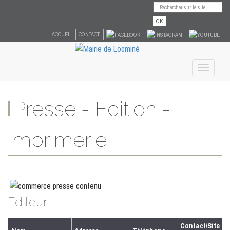
OK
ACCUEIL
CONTACT
Toggle
navigati
Presse - Edition -
Imprimerie
Editeur
Contact/Site